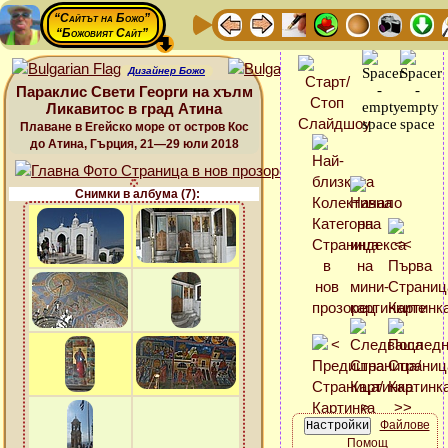
“Сайтът на Божо”
“Божовият Сайт”
Дизайнер Божо
Параклис Свети Георги на хълм
Ликавитос в град Атина
Плаване в Егейско море от остров Кос
до Атина, Гърция, 21—29 юли 2018
Снимки в албума (7):
Файлове
Помощ