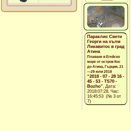
Параклис Свети
Георги на хълм
Ликавитос в град
Атина
Плаване в Егейско
море от остров Кос
до Атина, Гърция, 21
—29 юли 2018
“2018 - 07 - 28 16 -
45 - 53 - TS70 -
Bozho”
, Дата:
2018:07:28, Час:
16:45:53 (№ 3 от
7)