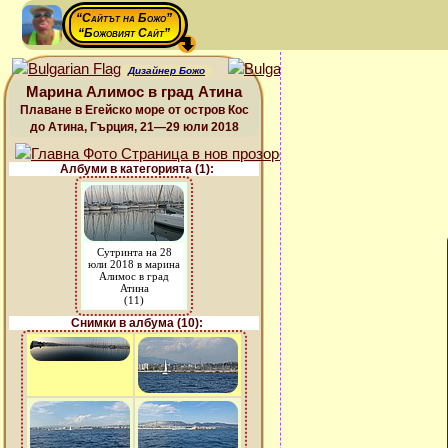
“Сайтът на Божо”
“Божовият Сайт”
Дизайнер Божо
Марина Алимос в град Атина
Плаване в Егейско море от остров Кос
до Атина, Гърция, 21—29 юли 2018
Албуми в категорията (1):
Сутринта на 28
юли 2018 в марина
Алимос в град
Атина
(11)
Снимки в албума (10):