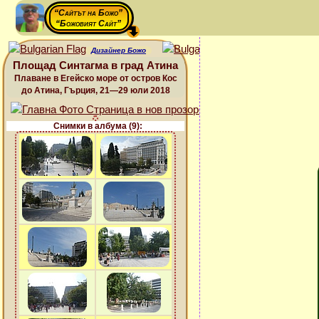
“Сайтът на Божо”
“Божовият Сайт”
Дизайнер Божо
Площад Синтагма в град Атина
Плаване в Егейско море от остров Кос
до Атина, Гърция, 21—29 юли 2018
Снимки в албума (9):