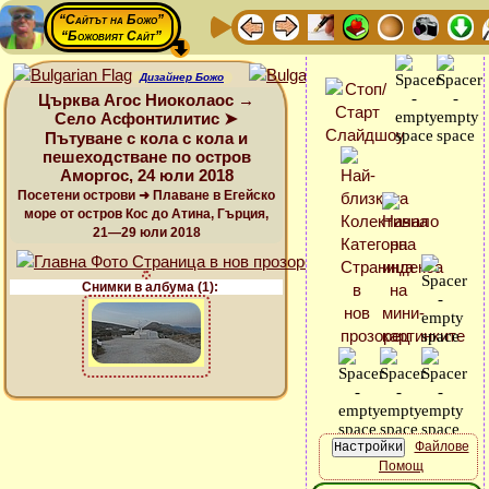
“Сайтът на Божо”
“Божовият Сайт”
Дизайнер Божо
Църква Агос Ниоколаос →
Село Асфонтилитис ➤
Пътуване с кола с кола и
пешеходстване по остров
Аморгос, 24 юли 2018
Посетени острови ➜ Плаване в Егейско
море от остров Кос до Атина, Гърция,
21—29 юли 2018
Снимки в албума (1):
Файлове
Помощ