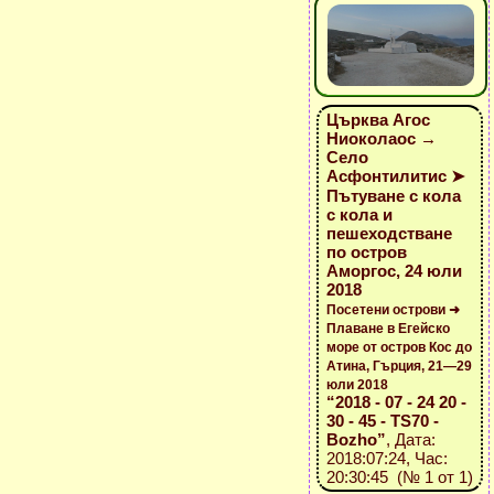
Църква Агос
Ниоколаос →
Село
Асфонтилитис ➤
Пътуване с кола
с кола и
пешеходстване
по остров
Аморгос, 24 юли
2018
Посетени острови ➜
Плаване в Егейско
море от остров Кос до
Атина, Гърция, 21—29
юли 2018
“2018 - 07 - 24 20 -
30 - 45 - TS70 -
Bozho”
, Дата:
2018:07:24, Час:
20:30:45 (№ 1 от 1)