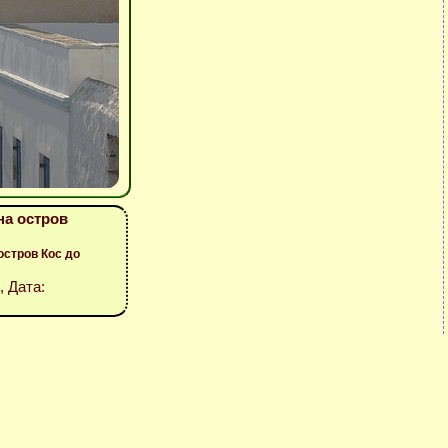
на остров
остров Кос до
, Дата: