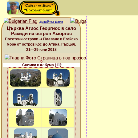
“Сайтът на Божо”
“Божовият Сайт”
Дизайнер Божо
Църква Агиос Георгиос в село
Рахиди на остров Аморгос
Посетени острови ➜ Плаване в Егейско
море от остров Кос до Атина, Гърция,
21—29 юли 2018
Снимки в албума (11):