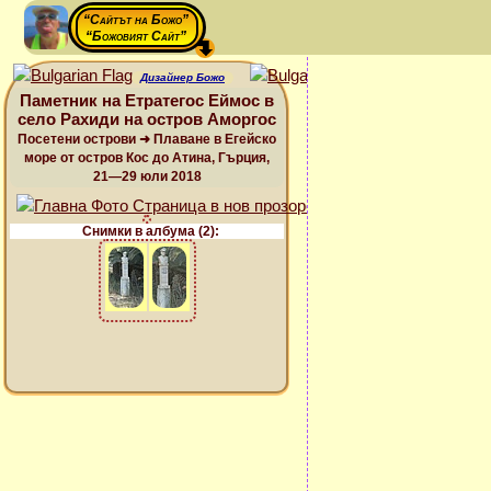
“Сайтът на Божо”
“Божовият Сайт”
Дизайнер Божо
Паметник на Етратегос Еймос в
село Рахиди на остров Аморгос
Посетени острови ➜ Плаване в Егейско
море от остров Кос до Атина, Гърция,
21—29 юли 2018
Снимки в албума (2):