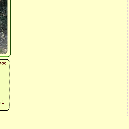
мос
 1