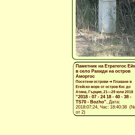
Паметник на Етратегос Ей
в село Рахиди на остров
Аморгос
Посетени острови ➜ Плаване в
Егейско море от остров Кос до
Атина, Гърция, 21—29 юли 2018
“2018 - 07 - 24 18 - 40 - 38 -
TS70 - Bozho”
, Дата:
2018:07:24, Час: 18:40:38 (№
от 2)