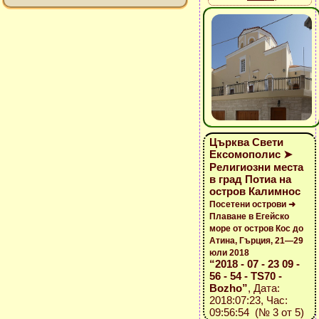
Църква Свети
Ексомополис ➤
Религиозни места
в град Потиа на
остров Калимнос
Посетени острови ➜
Плаване в Егейско
море от остров Кос до
Атина, Гърция, 21—29
юли 2018
“2018 - 07 - 23 09 -
56 - 54 - TS70 -
Bozho”
, Дата:
2018:07:23, Час:
09:56:54 (№ 3 от 5)