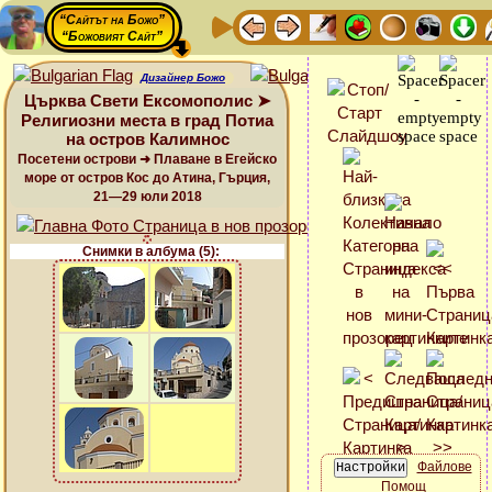
“Сайтът на Божо”
“Божовият Сайт”
Дизайнер Божо
Църква Свети Ексомополис ➤
Религиозни места в град Потиа
на остров Калимнос
Посетени острови ➜ Плаване в Егейско
море от остров Кос до Атина, Гърция,
21—29 юли 2018
Снимки в албума (5):
Файлове
Помощ