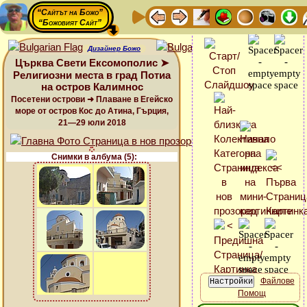
“Сайтът на Божо”
“Божовият Сайт”
Дизайнер Божо
Църква Свети Ексомополис ➤
Религиозни места в град Потиа
на остров Калимнос
Посетени острови ➜ Плаване в Егейско
море от остров Кос до Атина, Гърция,
21—29 юли 2018
Снимки в албума (5):
Файлове
Помощ