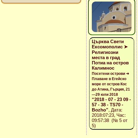
Църква Свети
Ексомополис ➤
Религиозни
места в град
Потиа на остров
Калимнос
Посетени острови ➜
Плаване в Егейско
море от остров Кос
до Атина, Гърция, 21
—29 юли 2018
“2018 - 07 - 23 09 -
57 - 38 - TS70 -
Bozho”
, Дата:
2018:07:23, Час:
09:57:38 (№ 5 от
5)