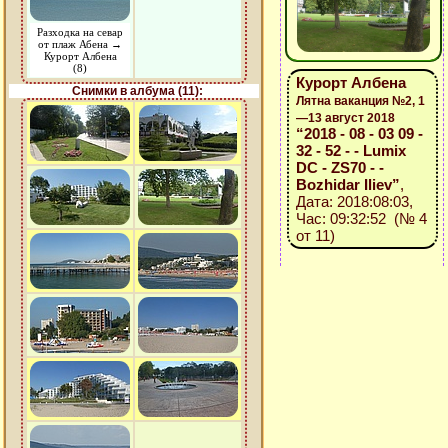
Разходка на севар
от плаж Абена →
Курорт Албена
(8)
Курорт Албена
Снимки в албума (11):
Лятна ваканция №2, 1
—13 август 2018
“2018 - 08 - 03 09 -
32 - 52 - - Lumix
DC - ZS70 - -
Bozhidar Iliev”
,
Дата: 2018:08:03,
Час: 09:32:52 (№ 4
от 11)