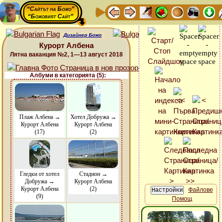
“Сайтът на Божо”
“Божовият Сайт”
Дизайнер Божо
Курорт Албена
Лятна ваканция №2, 1—13 август 2018
Албуми в категорията (5):
Плаж Албена →
Хотел Добружа →
Курорт Албена
Курорт Албена
(17)
(2)
Гледки от хотел
Стадион →
Добружа →
Курорт Албена
Курорт Албена
(2)
Файлове
(9)
Помощ