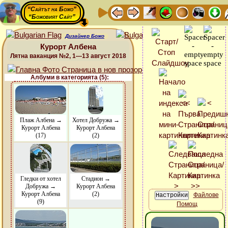
“Сайтът на Божо”
“Божовият Сайт”
Дизайнер Божо
Курорт Албена
Лятна ваканция №2, 1—13 август 2018
Албуми в категорията (5):
Плаж Албена →
Хотел Добружа →
Курорт Албена
Курорт Албена
(17)
(2)
Гледки от хотел
Стадион →
Добружа →
Курорт Албена
Курорт Албена
(2)
Файлове
(9)
Помощ