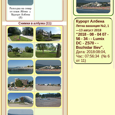
Разходка на севар
от плаж Абена →
Курорт Албена
(8)
Курорт Албена
Снимки в албума (11):
Лятна ваканция №2, 1
—13 август 2018
“2018 - 08 - 04 07 -
56 - 34 - - Lumix
DC - ZS70 - -
Bozhidar Iliev”
,
Дата: 2018:08:04,
Час: 07:56:34 (№ 6
от 11)