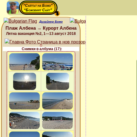
“Сайтът на Божо”
“Божовият Сайт”
Дизайнер Божо
Плаж Албена → Курорт Албена
Лятна ваканция №2, 1—13 август 2018
Снимки в албума (17):