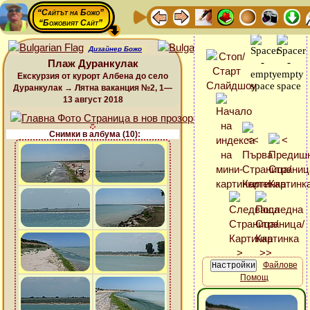
“Сайтът на Божо”
“Божовият Сайт”
Дизайнер Божо
Плаж Дуранкулак
Екскурзия от курорт Албена до село
Дуранкулак → Лятна ваканция №2, 1—
13 август 2018
Снимки в албума (10):
Файлове
Помощ