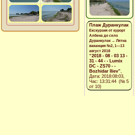
Плаж Дуранкулак
Екскурзия от курорт
Албена до село
Дуранкулак → Лятна
ваканция №2, 1—13
август 2018
“2018 - 08 - 03 13 -
31 - 44 - - Lumix
DC - ZS70 - -
Bozhidar Iliev”
,
Дата: 2018:08:03,
Час: 13:31:44 (№ 5
от 10)