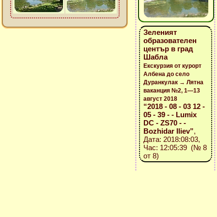
Зеленият
образователен
център в град
Шабла
Екскурзия от курорт
Албена до село
Дуранкулак → Лятна
ваканция №2, 1—13
август 2018
“2018 - 08 - 03 12 -
05 - 39 - - Lumix
DC - ZS70 - -
Bozhidar Iliev”
,
Дата: 2018:08:03,
Час: 12:05:39 (№ 8
от 8)