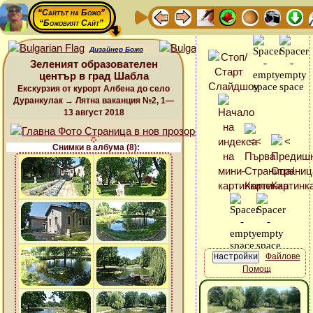
“Сайтът на Божо”
“Божовият Сайт”
Дизайнер Божо
Зеленият образователен
център в град Шабла
Екскурзия от курорт Албена до село
Дуранкулак → Лятна ваканция №2, 1—
13 август 2018
Снимки в албума (8):
Файлове
Помощ