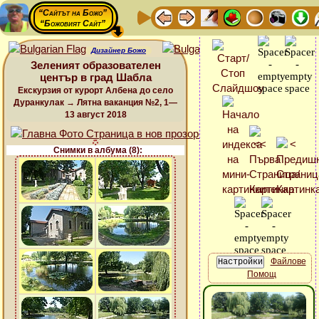
“Сайтът на Божо”
“Божовият Сайт”
Дизайнер Божо
Зеленият образователен
център в град Шабла
Екскурзия от курорт Албена до село
Дуранкулак → Лятна ваканция №2, 1—
13 август 2018
Снимки в албума (8):
Файлове
Помощ