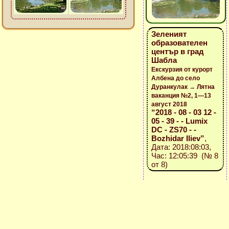
Зеленият
образователен
център в град
Шабла
Екскурзия от курорт
Албена до село
Дуранкулак → Лятна
ваканция №2, 1—13
август 2018
“2018 - 08 - 03 12 -
05 - 39 - - Lumix
DC - ZS70 - -
Bozhidar Iliev”
,
Дата: 2018:08:03,
Час: 12:05:39 (№ 8
от 8)