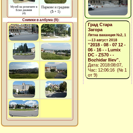
Музей на религиите в
Паркове и градини
Ески джамия
(
5
+ 1)
(4)
Снимки в албума (9):
Град Стара
Загора
Лятна ваканция №2, 1
—13 август 2018
“2018 - 08 - 07 12 -
06 - 16 - - Lumix
DC - ZS70 - -
Bozhidar Iliev”
,
Дата: 2018:08:07,
Час: 12:06:16 (№ 1
от 9)