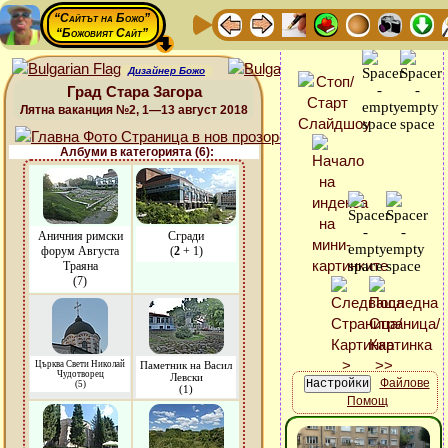
“Сайтът на Божо”
“Божовият Сайт”
Дизайнер Божо
Град Стара Загора
Лятна ваканция №2, 1—13 август 2018
Албуми в категорията (6):
Аничния римски
Сгради
форум Августа
(
2
+ 1)
Траяна
(7)
Църква Свети Николай
Паметник на Васил
Чудотворец
Левски
Файлове
(5)
(1)
Помощ