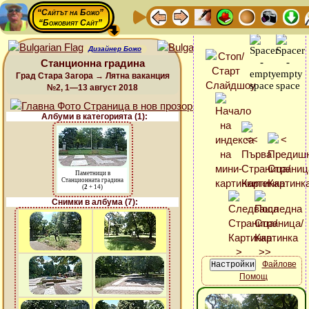
“Сайтът на Божо”
“Божовият Сайт”
Дизайнер Божо
Станционна градина
Град Стара Загора → Лятна ваканция
№2, 1—13 август 2018
Албуми в категорията (1):
Паметници в
Станционната градина
(
2
+ 14)
Снимки в албума (7):
Файлове
Помощ