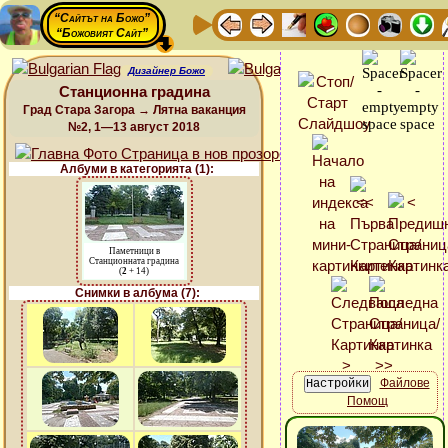
“Сайтът на Божо”
“Божовият Сайт”
Дизайнер Божо
Станционна градина
Град Стара Загора → Лятна ваканция
№2, 1—13 август 2018
Албуми в категорията (1):
Паметници в
Станционната градина
(
2
+ 14)
Снимки в албума (7):
Файлове
Помощ