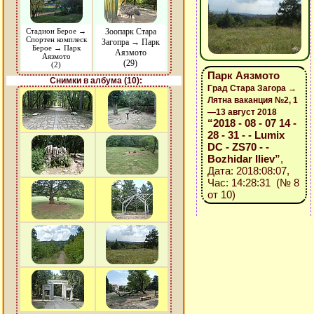
Стадион Берое →
Зоопарк Стара
Спортен комплеск
Загопра → Парк
Берое → Парк
Аязмото
Аязмото
(29)
(2)
Парк Аязмото
Снимки в албума (10):
Град Стара Загора →
Лятна ваканция №2, 1
—13 август 2018
“2018 - 08 - 07 14 -
28 - 31 - - Lumix
DC - ZS70 - -
Bozhidar Iliev”
,
Дата: 2018:08:07,
Час: 14:28:31 (№ 8
от 10)