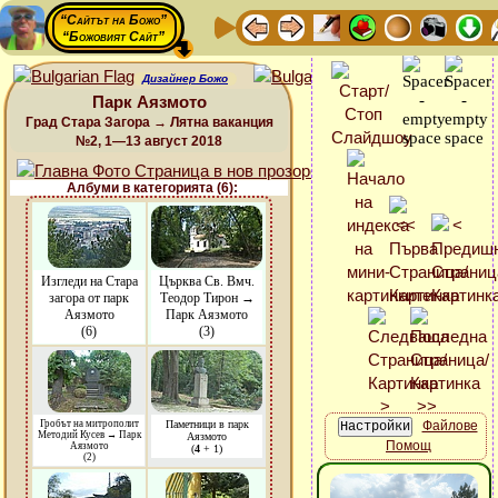
“Сайтът на Божо”
“Божовият Сайт”
Дизайнер Божо
Парк Аязмото
Град Стара Загора → Лятна ваканция
№2, 1—13 август 2018
Албуми в категорията (6):
Изгледи на Стара
Църква Св. Вмч.
загора от парк
Теодор Тирон →
Аязмото
Парк Аязмото
(6)
(3)
Гробът на митрополит
Паметници в парк
Файлове
Методий Кусев → Парк
Аязмото
Помощ
Аязмото
(
4
+ 1)
(2)