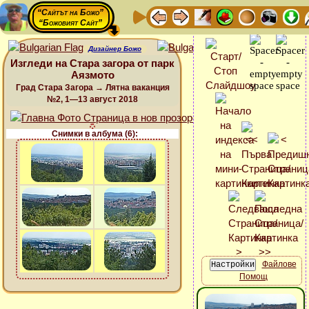
“Сайтът на Божо”
“Божовият Сайт”
Дизайнер Божо
Изгледи на Стара загора от парк
Аязмото
Град Стара Загора → Лятна ваканция
№2, 1—13 август 2018
Снимки в албума (6):
Файлове
Помощ