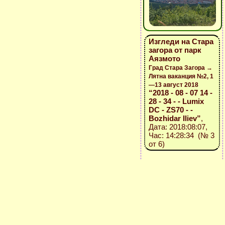
Изгледи на Стара
загора от парк
Аязмото
Град Стара Загора →
Лятна ваканция №2, 1
—13 август 2018
“2018 - 08 - 07 14 -
28 - 34 - - Lumix
DC - ZS70 - -
Bozhidar Iliev”
,
Дата: 2018:08:07,
Час: 14:28:34 (№ 3
от 6)