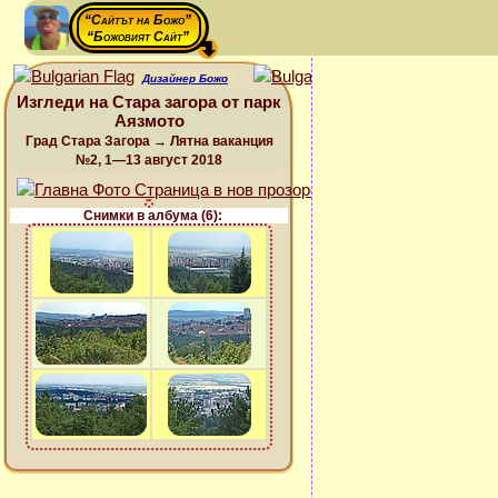
“Сайтът на Божо”
“Божовият Сайт”
Дизайнер Божо
Изгледи на Стара загора от парк
Аязмото
Град Стара Загора → Лятна ваканция
№2, 1—13 август 2018
Снимки в албума (6):