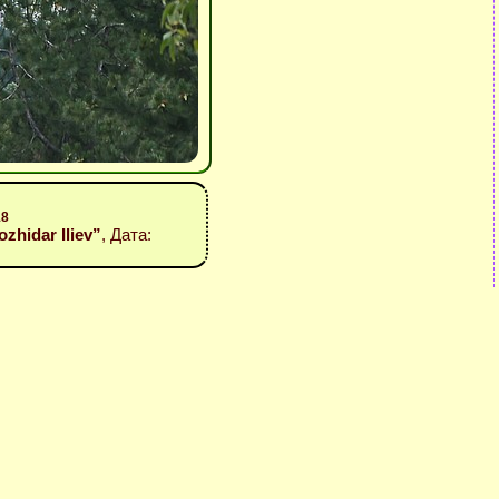
18
Bozhidar Iliev”
, Дата: