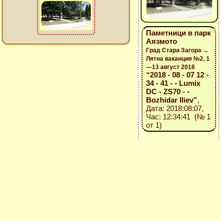
Паметници в парк
Аязмото
Град Стара Загора →
Лятна ваканция №2, 1
—13 август 2018
“2018 - 08 - 07 12 -
34 - 41 - - Lumix
DC - ZS70 - -
Bozhidar Iliev”
,
Дата: 2018:08:07,
Час: 12:34:41 (№ 1
от 1)