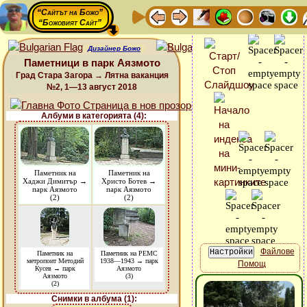
“Сайтът на Божо”
“Божовият Сайт”
Дизайнер Божо
Паметници в парк Аязмото
Град Стара Загора → Лятна ваканция
№2, 1—13 август 2018
Албуми в категорията (4):
Паметник на
Паметник на
Хаджи Димитър →
Христо Ботев →
парк Аязмото
парк Аязмото
(2)
(2)
Файлове
Паметник на
Паметник на РЕМС
метропоит Методий
1938—1943 → парк
Помощ
Кусев → парк
Аязмото
Аязмото
(3)
(2)
Снимки в албума (1):