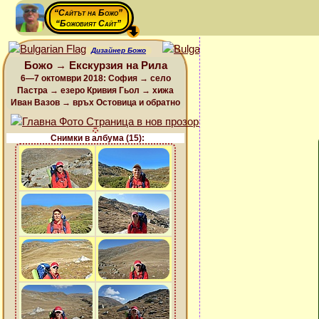
“Сайтът на Божо”
“Божовият Сайт”
Дизайнер Божо
Божо → Екскурзия на Рила
6—7 октомври 2018: София → село
Пастра → езеро Кривия Гьол → хижа
Иван Вазов → връх Остовица и обратно
Снимки в албума (15):