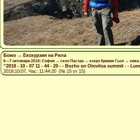
Божо → Екскурзия на Рила
6—7 октомври 2018: София → село Пастра → езеро Кривия Гьол → хижа 
“2018 - 10 - 07 11 - 44 - 20 - - Bozho on Otovitsa summit - - Lu
2018:10:07, Час: 11:44:20 (№ 15 от 15)