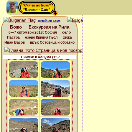
“Сайтът на Божо”
“Божовият Сайт”
Дизайнер Божо
Божо → Екскурзия на Рила
6—7 октомври 2018: София → село
Пастра → езеро Кривия Гьол → хижа
Иван Вазов → връх Остовица и обратно
Снимки в албума (15):