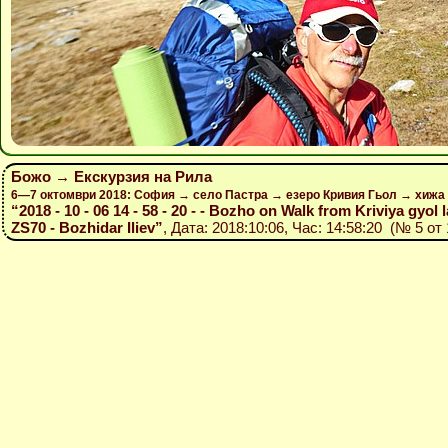
Божо → Екскурзия на Рила
6—7 октомври 2018: София → село Пастра → езеро Кривия Гьол → хижа 
“2018 - 10 - 06 14 - 58 - 20 - - Bozho on Walk from Kriviya gyol 
ZS70 - Bozhidar Iliev”
, Дата: 2018:10:06, Час: 14:58:20 (№ 5 от 