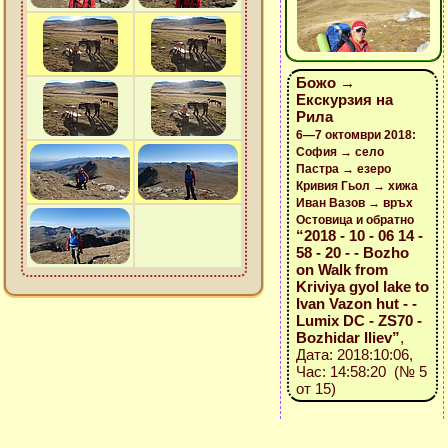
Божо →
Екскурзия на
Рила
6—7 октомври 2018:
София → село
Пастра → езеро
Кривия Гьол → хижа
Иван Вазов → връх
Остовица и обратно
“2018 - 10 - 06 14 -
58 - 20 - - Bozho
on Walk from
Kriviya gyol lake to
Ivan Vazon hut - -
Lumix DC - ZS70 -
Bozhidar Iliev”
,
Дата: 2018:10:06,
Час: 14:58:20 (№ 5
от 15)