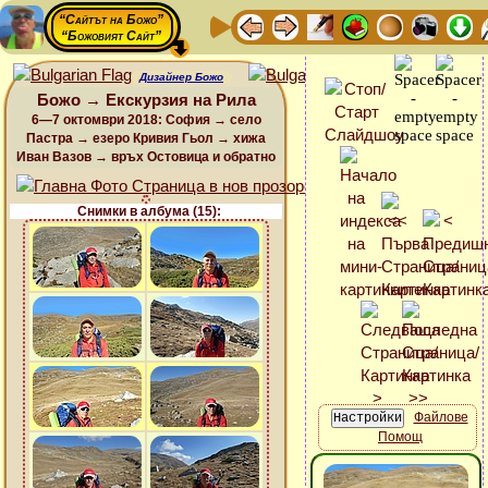
“Сайтът на Божо”
“Божовият Сайт”
Дизайнер Божо
Божо → Екскурзия на Рила
6—7 октомври 2018: София → село
Пастра → езеро Кривия Гьол → хижа
Иван Вазов → връх Остовица и обратно
Снимки в албума (15):
Файлове
Помощ