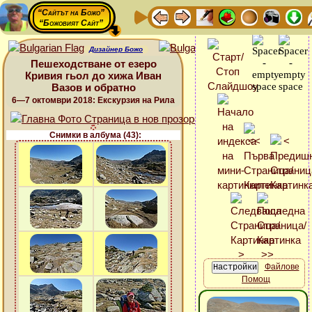
“Сайтът на Божо”
“Божовият Сайт”
Дизайнер Божо
Пешеходстване от езеро
Кривия гьол до хижа Иван
Вазов и обратно
6—7 октомври 2018: Екскурзия на Рила
Снимки в албума (43):
Файлове
Помощ