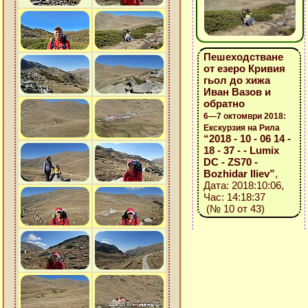
Пешеходстване
от езеро Кривия
гьол до хижа
Иван Вазов и
обратно
6—7 октомври 2018:
Екскурзия на Рила
“2018 - 10 - 06 14 -
18 - 37 - - Lumix
DC - ZS70 -
Bozhidar Iliev”
,
Дата: 2018:10:06,
Час: 14:18:37
(№ 10 от 43)