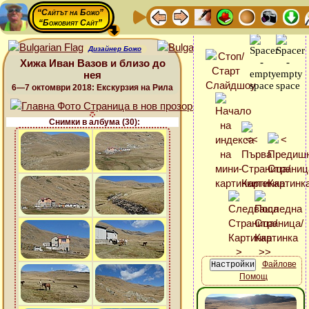
“Сайтът на Божо”
“Божовият Сайт”
Дизайнер Божо
Хижа Иван Вазов и близо до
нея
6—7 октомври 2018: Екскурзия на Рила
Снимки в албума (30):
Файлове
Помощ