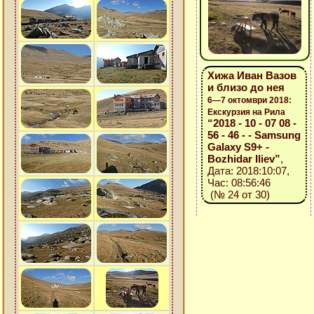
Хижа Иван Вазов
и близо до нея
6—7 октомври 2018:
Екскурзия на Рила
“2018 - 10 - 07 08 -
56 - 46 - - Samsung
Galaxy S9+ -
Bozhidar Iliev”
,
Дата: 2018:10:07,
Час: 08:56:46
(№ 24 от 30)