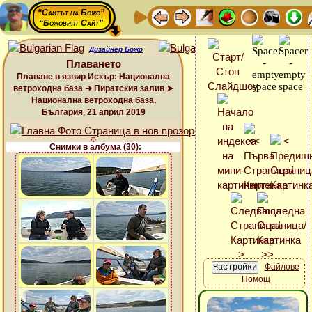
“Сайтът на Божо”
“Божовият Сайт”
Дизайнер Божо
Плаването
Плаване в язвир Искър: Национална
ветроходна база ➜ Пиратския залив ➤
Национална ветроходна база,
България, 21 април 2019
Снимки в албума (30):
Файлове
Помощ