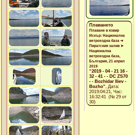
Плаването
Плаване в язвир
Искър: Национална
ветроходна база ➜
Пиратския залив ➤
Национална
ветроходна база,
България, 21 април
2019
“2019 - 04 - 21 16 -
32 - 41 - - DC ZS70
- - Bozhidar Iliev -
Bozho”
, Дата:
2019:04:21, Час:
16:32:41 (№ 29 от
30)