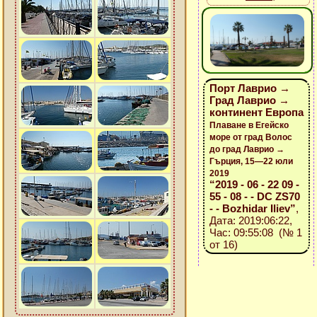
Порт Лаврио →
Град Лаврио →
континент Европа
Плаване в Егейско
море от град Волос
до град Лаврио →
Гърция, 15—22 юли
2019
“2019 - 06 - 22 09 -
55 - 08 - - DC ZS70
- - Bozhidar Iliev”
,
Дата: 2019:06:22,
Час: 09:55:08 (№ 1
от 16)