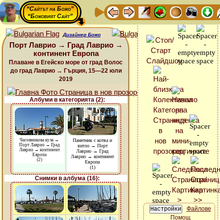
“Сайтът на Божо”
“Божовият Сайт”
Дизайнер Божо
Порт Лаврио → Град Лаврио →
континент Европа
Плаване в Егейско море от град Волос
до град Лаврио → Гърция, 15—22 юли
2019
Албуми в категорията (2):
Часовникова кула →
Паметник с котва и
Порт Лаврио → Град
витло → Порт
Лаврио → континент
Лаврио → Град
Европа
Лаврио → континент
(2)
Европа
(1)
Снимки в албума (16):
Файлове
Помощ