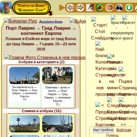
“Сайтът на Божо”
“Божовият Сайт”
Дизайнер Божо
Порт Лаврио → Град Лаврио →
континент Европа
Плаване в Егейско море от град Волос
до град Лаврио → Гърция, 15—22 юли
2019
Албуми в категорията (2):
Часовникова кула →
Паметник с котва и
Порт Лаврио → Град
витло → Порт
Лаврио → континент
Лаврио → Град
Европа
Лаврио → континент
(2)
Европа
(1)
Снимки в албума (16):
Файлове
Помощ