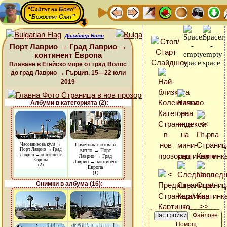
“Сайтът на Божо”
“Божовият Сайт”
Дизайнер Божо
Порт Лаврио → Град Лаврио →
континент Европа
Плаване в Егейско море от град Волос
до град Лаврио → Гърция, 15—22 юли
2019
Албуми в категорията (2):
Часовникова кула →
Паметник с котва и
Порт Лаврио → Град
витло → Порт
Лаврио → континент
Лаврио → Град
Европа
Лаврио → континент
(2)
Европа
(1)
Снимки в албума (16):
Файлове
Помощ