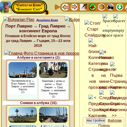
“Сайтът на Божо”
“Божовият Сайт”
Дизайнер Божо
Порт Лаврио → Град Лаврио →
континент Европа
Плаване в Егейско море от град Волос
до град Лаврио → Гърция, 15—22 юли
2019
Албуми в категорията (2):
Часовникова кула →
Паметник с котва и
Порт Лаврио → Град
витло → Порт
Лаврио → континент
Лаврио → Град
Европа
Лаврио → континент
(2)
Европа
(1)
Снимки в албума (16):
Файлове
Помощ