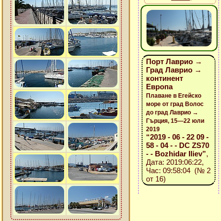
Порт Лаврио →
Град Лаврио →
континент
Европа
Плаване в Егейско
море от град Волос
до град Лаврио →
Гърция, 15—22 юли
2019
“2019 - 06 - 22 09 -
58 - 04 - - DC ZS70
- - Bozhidar Iliev”
,
Дата: 2019:06:22,
Час: 09:58:04 (№ 2
от 16)