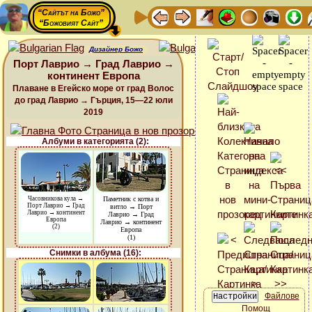
“Сайтът на Божо”
“Божовият Сайт”
Дизайнер Божо
Порт Лаврио → Град Лаврио →
континент Европа
Плаване в Егейско море от град Волос
до град Лаврио → Гърция, 15—22 юли
2019
Албуми в категорията (2):
Часовникова кула →
Паметник с котва и
Порт Лаврио → Град
витло → Порт
Лаврио → континент
Лаврио → Град
Европа
Лаврио → континент
(2)
Европа
(1)
Снимки в албума (16):
Файлове
Помощ