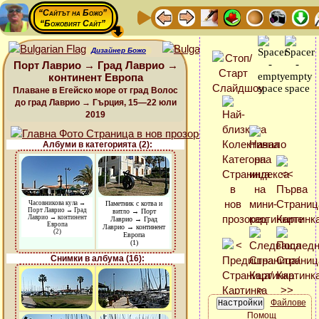
“Сайтът на Божо”
“Божовият Сайт”
Дизайнер Божо
Порт Лаврио → Град Лаврио →
континент Европа
Плаване в Егейско море от град Волос
до град Лаврио → Гърция, 15—22 юли
2019
Албуми в категорията (2):
Часовникова кула →
Паметник с котва и
Порт Лаврио → Град
витло → Порт
Лаврио → континент
Лаврио → Град
Европа
Лаврио → континент
(2)
Европа
(1)
Снимки в албума (16):
Файлове
Помощ