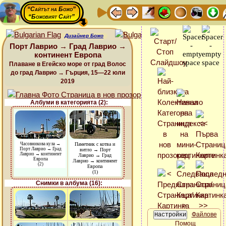
“Сайтът на Божо”
“Божовият Сайт”
Дизайнер Божо
Порт Лаврио → Град Лаврио →
континент Европа
Плаване в Егейско море от град Волос
до град Лаврио → Гърция, 15—22 юли
2019
Албуми в категорията (2):
Часовникова кула →
Паметник с котва и
Порт Лаврио → Град
витло → Порт
Лаврио → континент
Лаврио → Град
Европа
Лаврио → континент
(2)
Европа
(1)
Снимки в албума (16):
Файлове
Помощ