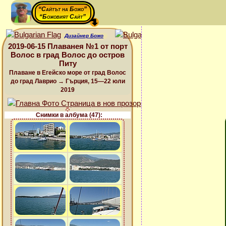
“Сайтът на Божо”
“Божовият Сайт”
Дизайнер Божо
2019-06-15 Плаванея №1 от порт
Волос в град Волос до остров
Питу
Плаване в Егейско море от град Волос
до град Лаврио → Гърция, 15—22 юли
2019
Снимки в албума (47):