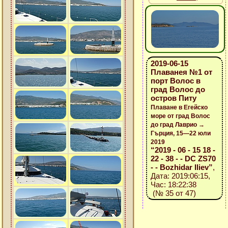
2019-06-15
Плаванея №1 от
порт Волос в
град Волос до
остров Питу
Плаване в Егейско
море от град Волос
до град Лаврио →
Гърция, 15—22 юли
2019
“2019 - 06 - 15 18 -
22 - 38 - - DC ZS70
- - Bozhidar Iliev”
,
Дата: 2019:06:15,
Час: 18:22:38
(№ 35 от 47)