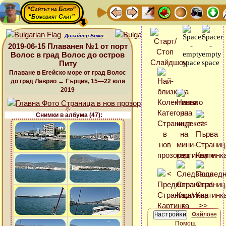
“Сайтът на Божо”
“Божовият Сайт”
Дизайнер Божо
2019-06-15 Плаванея №1 от порт
Волос в град Волос до остров
Питу
Плаване в Егейско море от град Волос
до град Лаврио → Гърция, 15—22 юли
2019
Снимки в албума (47):
Файлове
Помощ