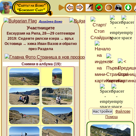
“Сайтът на Божо”
“Божовият Сайт”
Дизайнер Божо
Участниците
Екскурзия на Рила, 28—29 септември
2019: Седемте рилски езера → връх
Остовица → хижа Иван Вазов и обратно
през Раздела
Снимки в албума (19):
Файлове
Помощ