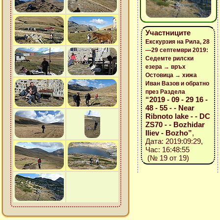
Участниците
Екскурзия на Рила, 28
—29 септември 2019:
Седемте рилски
езера → връх
Остовица → хижа
Иван Вазов и обратно
през Раздела
“2019 - 09 - 29 16 -
48 - 55 - - Near
Ribnoto lake - - DC
ZS70 - - Bozhidar
Iliev - Bozho”
,
Дата: 2019:09:29,
Час: 16:48:55
(№ 19 от 19)