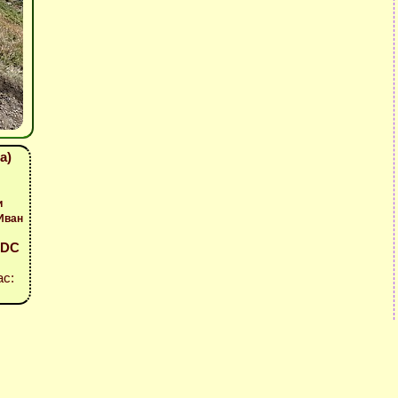
а)
и
Иван
- DC
ас: