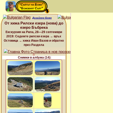
“Сайтът на Божо”
“Божовият Сайт”
Дизайнер Божо
От хижа Рилски езера (нова) до
езеро Бъбрека
Екскурзия на Рила, 28—29 септември
2019: Седемте рилски езера → връх
Остовица → хижа Иван Вазов и обратно
през Раздела
Снимки в албума (14):