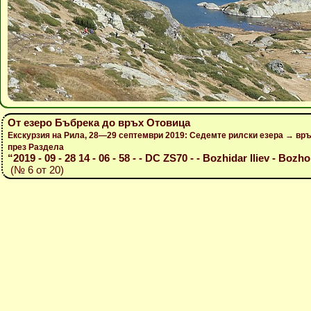
От езеро Бъбрека до връх Отовица
Екскурзия на Рила, 28—29 септември 2019: Седемте рилски езера → вр
през Раздела
“2019 - 09 - 28 14 - 06 - 58 - - DC ZS70 - - Bozhidar Iliev - Bozho
(№ 6 от 20)