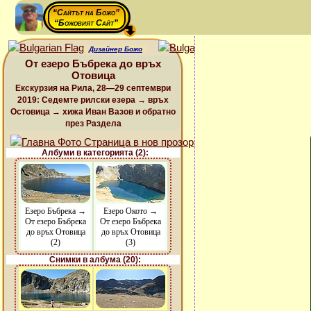
“Сайтът на Божо”
“Божовият Сайт”
Дизайнер Божо
От езеро Бъбрека до връх
Отовица
Екскурзия на Рила, 28—29 септември
2019: Седемте рилски езера → връх
Остовица → хижа Иван Вазов и обратно
през Раздела
Албуми в категорията (2):
Езеро Бъбрека →
Езеро Окото →
От езеро Бъбрека
От езеро Бъбрека
до връх Отовица
до връх Отовица
(2)
(3)
Снимки в албума (20):