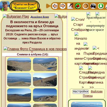
“Сайтът на Божо”
“Божовият Сайт”
Дизайнер Божо
В околността и близо до
подножието на връх Отовица
Екскурзия на Рила, 28—29 септември
2019: Седемте рилски езера → връх
Остовица → хижа Иван Вазов и обратно
през Раздела
Снимки в албума (14):
Файлове
Помощ