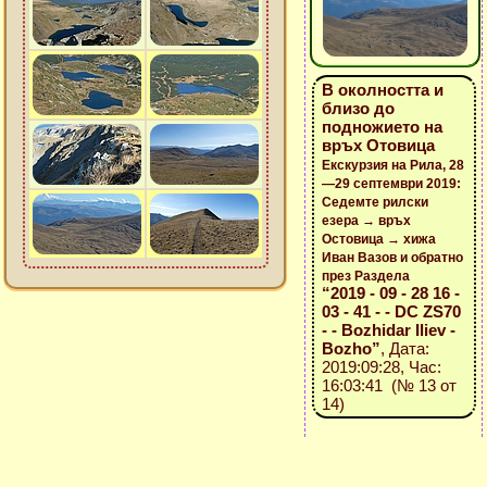
В околността и
близо до
подножието на
връх Отовица
Екскурзия на Рила, 28
—29 септември 2019:
Седемте рилски
езера → връх
Остовица → хижа
Иван Вазов и обратно
през Раздела
“2019 - 09 - 28 16 -
03 - 41 - - DC ZS70
- - Bozhidar Iliev -
Bozho”
, Дата:
2019:09:28, Час:
16:03:41 (№ 13 от
14)