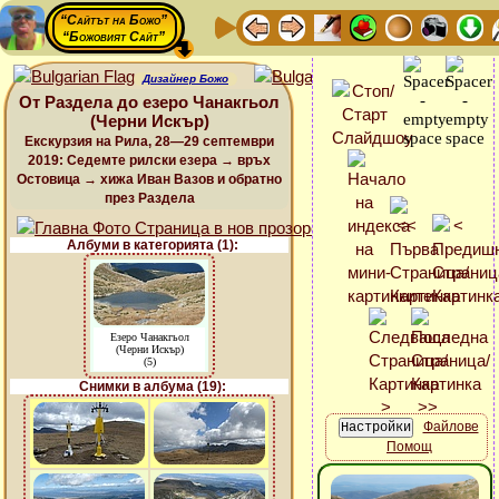
“Сайтът на Божо”
“Божовият Сайт”
Дизайнер Божо
От Раздела до езеро Чанакгьол
(Черни Искър)
Екскурзия на Рила, 28—29 септември
2019: Седемте рилски езера → връх
Остовица → хижа Иван Вазов и обратно
през Раздела
Албуми в категорията (1):
Езеро Чанакгьол
(Черни Искър)
(5)
Снимки в албума (19):
Файлове
Помощ