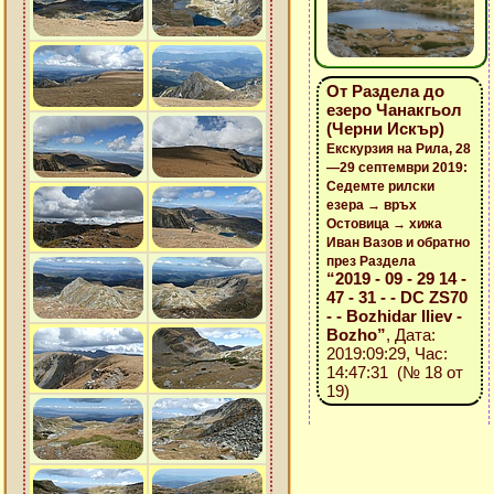
От Раздела до
езеро Чанакгьол
(Черни Искър)
Екскурзия на Рила, 28
—29 септември 2019:
Седемте рилски
езера → връх
Остовица → хижа
Иван Вазов и обратно
през Раздела
“2019 - 09 - 29 14 -
47 - 31 - - DC ZS70
- - Bozhidar Iliev -
Bozho”
, Дата:
2019:09:29, Час:
14:47:31 (№ 18 от
19)