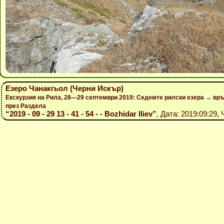
Езеро Чанакгьол (Черни Искър)
Екскурзия на Рила, 28—29 септември 2019: Седемте рилски езера → вр
през Раздела
“2019 - 09 - 29 13 - 41 - 54 - - Bozhidar Iliev”
, Дата: 2019:09:29, 