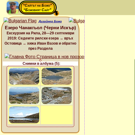
“Сайтът на Божо”
“Божовият Сайт”
Дизайнер Божо
Езеро Чанакгьол (Черни Искър)
Екскурзия на Рила, 28—29 септември
2019: Седемте рилски езера → връх
Остовица → хижа Иван Вазов и обратно
през Раздела
Снимки в албума (5):