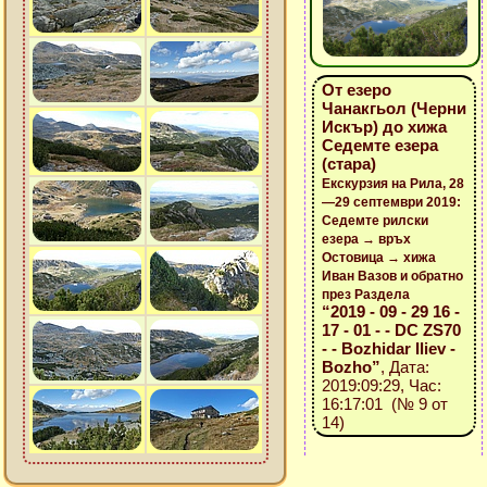
От езеро
Чанакгьол (Черни
Искър) до хижа
Седемте езера
(стара)
Екскурзия на Рила, 28
—29 септември 2019:
Седемте рилски
езера → връх
Остовица → хижа
Иван Вазов и обратно
през Раздела
“2019 - 09 - 29 16 -
17 - 01 - - DC ZS70
- - Bozhidar Iliev -
Bozho”
, Дата:
2019:09:29, Час:
16:17:01 (№ 9 от
14)