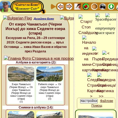
“Сайтът на Божо”
“Божовият Сайт”
Дизайнер Божо
От езеро Чанакгьол (Черни
Искър) до хижа Седемте езера
(стара)
Екскурзия на Рила, 28—29 септември
2019: Седемте рилски езера → връх
Остовица → хижа Иван Вазов и обратно
през Раздела
Албуми в категорията (2):
Езеро Чанакгьол
Рибното езеро → От
(Черни Искър) → От
езеро Чанакгьол
езеро Чанакгьол
(Черни Искър) до
(Черни Искър) до
хижа Седемте езера
хижа Седемте езера
(стара)
(стара)
(3)
Файлове
(1)
Помощ
Снимки в албума (14):