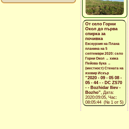
От село Горни
Окол до първа
спирка за
почивка
Екскурзия на Плана
планина на 5
септември 2020: село
Горни Окол → хижа
Пейова бука →
(местност) Стената на
язовир Искър
“2020 - 09 - 05 08 -
05 - 44 - - DC ZS70
- - Bozhidar Iliev -
Bozho”
, Дата:
2020:09:05, Час:
08:05:44 (№ 1 от 5)