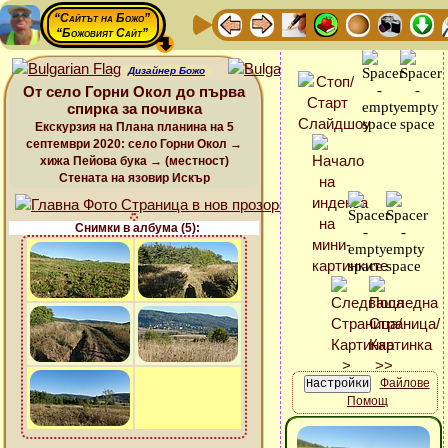
“Сайтът на Божо”
“Божовият Сайт”
Дизайнер Божо
От село Горни Окол до първа
спирка за почивка
Екскурзия на Плана планина на 5
септември 2020: село Горни Окол →
хижа Пейова бука → (местност)
Стената на язовир Искър
Снимки в албума (5):
Файлове
Помощ