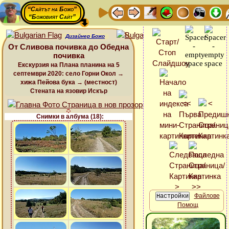
“Сайтът на Божо”
“Божовият Сайт”
Дизайнер Божо
От Сливова почивка до Обедна
почивка
Екскурзия на Плана планина на 5
септември 2020: село Горни Окол →
хижа Пейова бука → (местност)
Стената на язовир Искър
Снимки в албума (18):
Файлове
Помощ