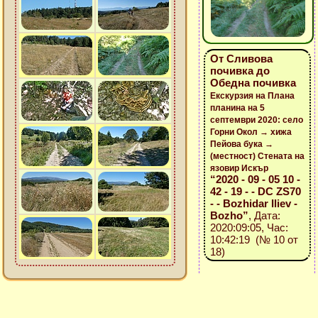
От Сливова
почивка до
Обедна почивка
Екскурзия на Плана
планина на 5
септември 2020: село
Горни Окол → хижа
Пейова бука →
(местност) Стената на
язовир Искър
“2020 - 09 - 05 10 -
42 - 19 - - DC ZS70
- - Bozhidar Iliev -
Bozho”
, Дата:
2020:09:05, Час:
10:42:19 (№ 10 от
18)