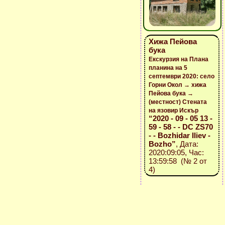
Хижа Пейова
бука
Екскурзия на Плана
планина на 5
септември 2020: село
Горни Окол → хижа
Пейова бука →
(местност) Стената
на язовир Искър
“2020 - 09 - 05 13 -
59 - 58 - - DC ZS70
- - Bozhidar Iliev -
Bozho”
, Дата:
2020:09:05, Час:
13:59:58 (№ 2 от
4)