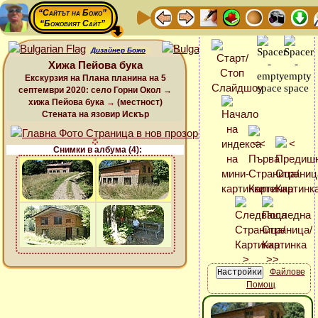
“Сайтът на Божо”
“Божовият Сайт”
Дизайнер Божо
Хижа Пейова бука
Екскурзия на Плана планина на 5
септември 2020: село Горни Окол →
хижа Пейова бука → (местност)
Стената на язовир Искър
Снимки в албума (4):
Файлове
Помощ