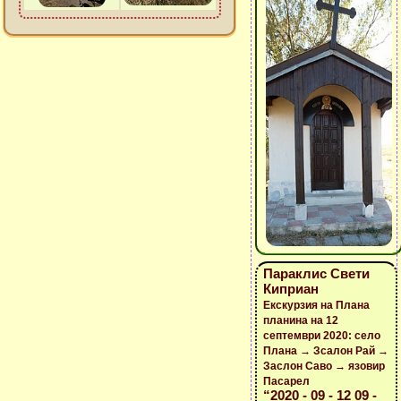
Параклис Свети
Киприан
Екскурзия на Плана
планина на 12
септември 2020: село
Плана → Зсалон Рай →
Заслон Саво → язовир
Пасарел
“2020 - 09 - 12 09 -