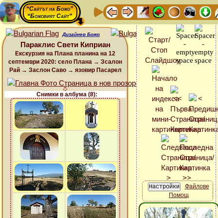
“Сайтът на Божо”
“Божовият Сайт”
Дизайнер Божо
Параклис Свети Киприан
Екскурзия на Плана планина на 12
септември 2020: село Плана → Зсалон
Рай → Заслон Саво → язовир Пасарел
Снимки в албума (8):
Файлове
Помощ