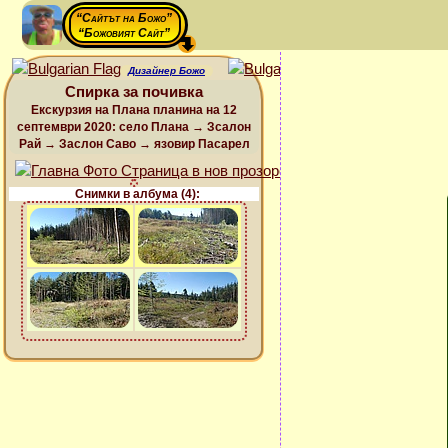
“Сайтът на Божо”
“Божовият Сайт”
Дизайнер Божо
Спирка за почивка
Екскурзия на Плана планина на 12
септември 2020: село Плана → Зсалон
Рай → Заслон Саво → язовир Пасарел
Снимки в албума (4):