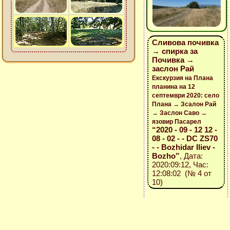
Сливова почивка
→ спирка за
Почивка →
заслон Рай
Екскурзия на Плана
планина на 12
септември 2020: село
Плана → Зсалон Рай
→ Заслон Саво →
язовир Пасарел
“2020 - 09 - 12 12 -
08 - 02 - - DC ZS70
- - Bozhidar Iliev -
Bozho”
, Дата:
2020:09:12, Час:
12:08:02 (№ 4 от
10)