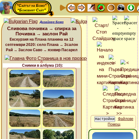
“Сайтът на Божо”
“Божовият Сайт”
Дизайнер Божо
Сливова почивка → спирка за
Почивка → заслон Рай
Екскурзия на Плана планина на 12
септември 2020: село Плана → Зсалон
Рай → Заслон Саво → язовир Пасарел
Снимки в албума (10):
Файлове
Помощ