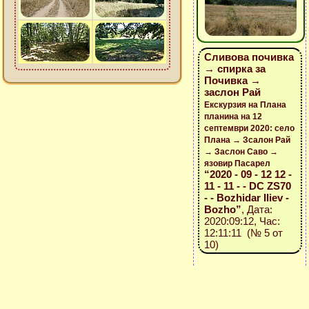
Сливова почивка
→ спирка за
Почивка →
заслон Рай
Екскурзия на Плана
планина на 12
септември 2020: село
Плана → Зсалон Рай
→ Заслон Саво →
язовир Пасарел
“2020 - 09 - 12 12 -
11 - 11 - - DC ZS70
- - Bozhidar Iliev -
Bozho”
, Дата:
2020:09:12, Час:
12:11:11 (№ 5 от
10)