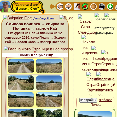
“Сайтът на Божо”
“Божовият Сайт”
Дизайнер Божо
Сливова почивка → спирка за
Почивка → заслон Рай
Екскурзия на Плана планина на 12
септември 2020: село Плана → Зсалон
Рай → Заслон Саво → язовир Пасарел
Снимки в албума (10):
Файлове
Помощ